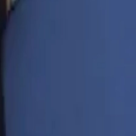
17
על
23
ס״מ