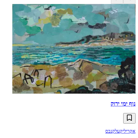
נוף ימי ירוק
אקריליק
על
קנבס