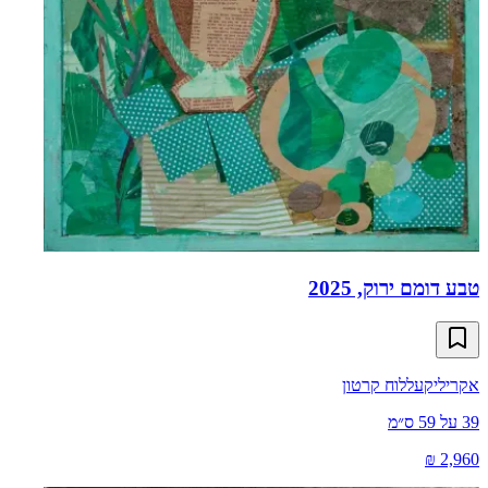
טבע דומם ירוק, 2025
אקריליק
על
לוח קרטון
39
על
59
ס״מ