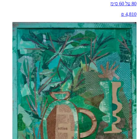
80
על
60
ס״מ